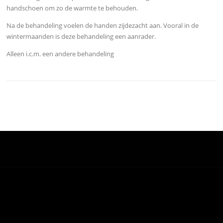
handschoen om zo de warmte te behouden.
Na de behandeling voelen de handen zijdezacht aan. Vooral in de
wintermaanden is deze behandeling een aanrader.
Alleen i.c.m. een andere behandeling
Auteursrecht © 2026 Schoonheidssalon Femmy. Alle rechten
voorbehouden.
Screenr parallax theme
van FameThemes