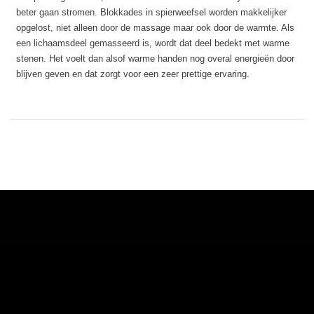
beter gaan stromen. Blokkades in spierweefsel worden makkelijker
opgelost, niet alleen door de massage maar ook door de warmte. Als
een lichaamsdeel gemasseerd is, wordt dat deel bedekt met warme
stenen. Het voelt dan alsof warme handen nog overal energieën door
blijven geven en dat zorgt voor een zeer prettige ervaring.
Auteursrecht © 2026 Schoonheidssalon Femmy. Alle rechten
voorbehouden.
Screenr parallax theme
van FameThemes